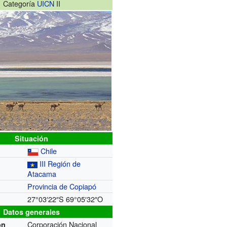
Categoría
UICN
II
Situación
Chile
III Región de
Atacama
Provincia de Copiapó
27°03′22″S
69°05′32″O
Datos generales
Corporación Nacional
ón