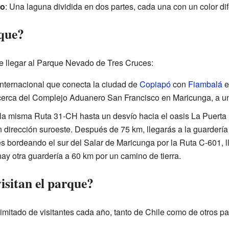
co
: Una laguna dividida en dos partes, cada una con un color dif
que?
e llegar al Parque Nevado de Tres Cruces:
internacional que conecta la ciudad de
Copiapó
con
Fiambalá
e
cerca del Complejo Aduanero San Francisco en Maricunga, a 
la misma Ruta 31-CH hasta un desvío hacia el oasis La Puerta
n dirección suroeste. Después de 75 km, llegarás a la guardería 
 bordeando el sur del Salar de Maricunga por la Ruta C-601, ll
ay otra guardería a 60 km por un camino de tierra.
isitan el parque?
imitado de visitantes cada año, tanto de Chile como de otros p