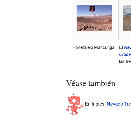
Portezuelo Maricunga.
El
Nev
Cruce
las tr
Véase también
En inglés:
Nevado Tres