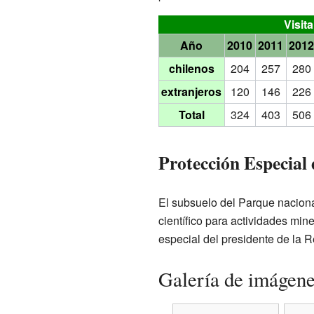
Visit
Año
2010
2011
201
chilenos
204
257
280
extranjeros
120
146
226
Total
324
403
506
Protección Especial 
El subsuelo del Parque naciona
científico para actividades min
especial del presidente de la Re
Galería de imágen