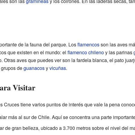
ales son las
gramíneas
y los coirones. En las laderas secas, t
ortante de la fauna del parque. Los
flamencos
son las aves má
cos que existen en el mundo: el
flamenco chileno
y las parinas
no. Otras aves que puedes ver son la fardela blanca, el pato juarj
r grupos de
guanacos
y
vicuñas
.
ara Visitar
 Cruces tiene varios puntos de interés que vale la pena conoc
salar más al sur de Chile. Aquí se concentra una parte important
ar de gran belleza, ubicado a 3.700 metros sobre el nivel del ma