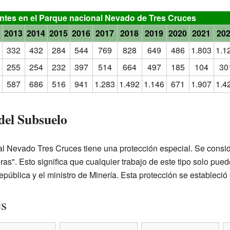
antes en el Parque nacional Nevado de Tres Cruces
2
2013
2014
2015
2016
2017
2018
2019
2020
2021
20
332
432
284
544
769
828
649
486
1.803
1.1
255
254
232
397
514
664
497
185
104
30
587
686
516
941
1.283
1.492
1.146
671
1.907
1.4
del Subsuelo
l Nevado Tres Cruces tiene una protección especial. Se conside
eras". Esto significa que cualquier trabajo de este tipo solo pu
pública y el ministro de Minería. Esta protección se estableció 
es