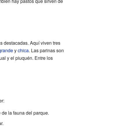
ambién hay pastos que sirven de
s destacadas. Aquí viven tres
grande
y
chica
. Las parinas son
ual y el piuquén. Entre los
er:
e de la fauna del parque.
r.