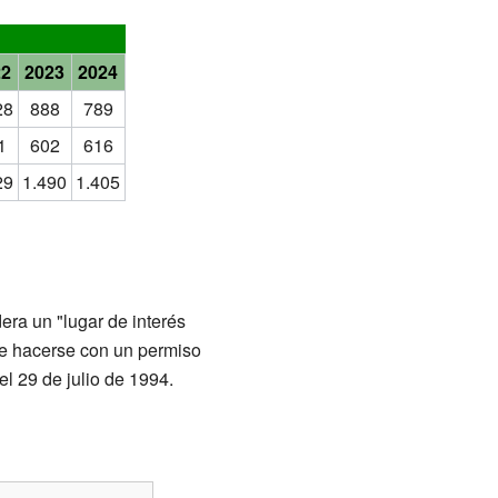
22
2023
2024
28
888
789
1
602
616
29
1.490
1.405
ra un "lugar de interés
ede hacerse con un permiso
el 29 de julio de 1994.