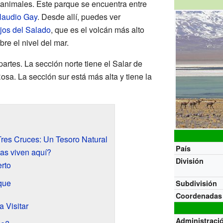
 animales. Este parque se encuentra entre
laudio Gay
. Desde allí, puedes ver
jos del Salado
, que es el volcán más alto
re el nivel del mar.
partes. La sección norte tiene el Salar de
sa. La sección sur está más alta y tiene la
res Cruces: Un Tesoro Natural
País
as viven aquí?
División
erto
que
Subdivisión
Coordenadas
a Visitar
Administraci