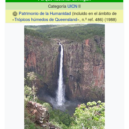
Categoría
UICN
II
Patrimonio de la Humanidad
(incluido en el ámbito de
«
Trópicos húmedos de Queensland
», n.º ref. 486) (1988)