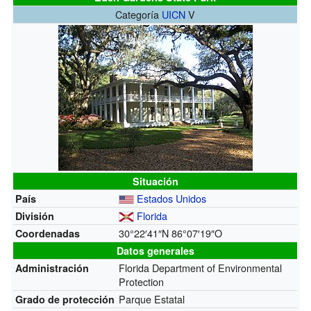
Categoría
UICN
V
Situación
Estados Unidos
País
Florida
División
30°22′41″N 86°07′19″O
Coordenadas
Datos generales
Florida Department of Environmental
Administración
Protection
Parque Estatal
Grado de protección