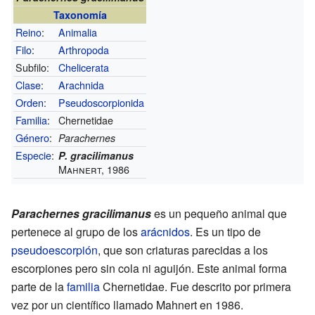
Taxonomía
Reino
:
Animalia
Filo
:
Arthropoda
Subfilo:
Chelicerata
Clase
:
Arachnida
Orden
:
Pseudoscorpionida
Familia
:
Chernetidae
Género
:
Parachernes
Especie
:
P. gracilimanus
Mahnert, 1986
Parachernes gracilimanus
es un pequeño animal que
pertenece al grupo de los
arácnidos
. Es un tipo de
pseudoescorpión
, que son criaturas parecidas a los
escorpiones pero sin cola ni aguijón. Este animal forma
parte de la
familia
Chernetidae. Fue descrito por primera
vez por un científico llamado Mahnert en 1986.