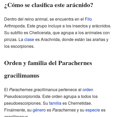
¿Cómo se clasifica este arácnido?
Dentro del reino animal, se encuentra en el
Filo
Arthropoda. Este grupo incluye a los insectos y arácnidos.
Su subfilo es Chelicerata, que agrupa a los animales con
pinzas. La
clase
es Arachnida, donde están las arañas y
los escorpiones.
Orden y familia del Parachernes
gracilimanus
El
Parachernes gracilimanus
pertenece al
orden
Pseudoscorpionida. Este orden agrupa a todos los
pseudoescorpiones. Su
familia
es Chernetidae.
Finalmente, su
género
es
Parachernes
y su
especie
es
gracilimanus
.