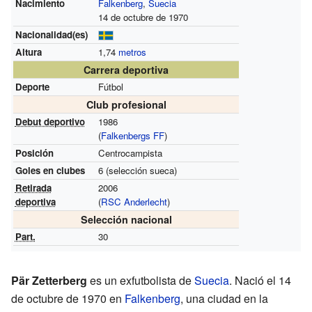
Nacimiento
Falkenberg
,
Suecia
14 de octubre de 1970
Nacionalidad(es)
Altura
1,74
metros
Carrera deportiva
Deporte
Fútbol
Club profesional
Debut deportivo
1986
(
Falkenbergs FF
)
Posición
Centrocampista
Goles en clubes
6
(selección sueca)
Retirada
2006
deportiva
(
RSC Anderlecht
)
Selección nacional
Part.
30
Pär Zetterberg
es un exfutbolista de
Suecia
. Nació el 14
de octubre de 1970 en
Falkenberg
, una ciudad en la