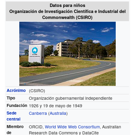
Datos para niños
Organización de Investigación Científica e Industrial del
Commonwealth (CSIRO)
Acrónimo
(CSIRO)
Tipo
Organización gubernamental independiente
Fundación
1926 y 19 de mayo de 1949
Sede
Canberra
(
Australia
)
central
Miembro
ORCID,
World Wide Web Consortium
, Australian
de
Research Data Commons y DataCite