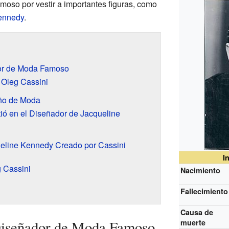
oso por vestir a importantes figuras, como
ennedy
.
or de Moda Famoso
 Oleg Cassini
eño de Moda
ió en el Diseñador de Jacqueline
ueline Kennedy Creado por Cassini
I
 Cassini
Nacimiento
Fallecimiento
Causa de
Diseñador de Moda Famoso
muerte