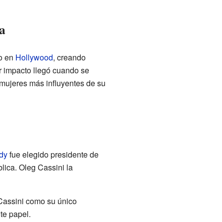
a
jo en
Hollywood
, creando
r impacto llegó cuando se
 mujeres más influyentes de su
dy
fue elegido presidente de
ica. Oleg Cassini la
 Cassini como su único
te papel.