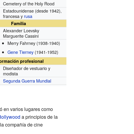
Cemetery of the Holy Rood
Estadounidense
(desde 1942)
,
francesa y
rusa
Familia
Alexander Loevsky
Marguerite Cassini
Merry Fahrney
(1938-1940)
Gene Tierney
(1941-1952)
formación profesional
Diseñador de vestuario y
modista
Segunda Guerra Mundial
ajó en varios lugares como
Hollywood
a principios de la
la compañía de cine