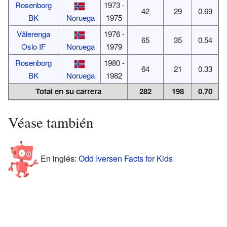
Rosenborg
1973 -
42
29
0.69
BK
Noruega
1975
Vålerenga
1976 -
65
35
0.54
Oslo IF
Noruega
1979
Rosenborg
1980 -
64
21
0.33
BK
Noruega
1982
Total en su carrera
282
198
0.70
Véase también
En inglés:
Odd Iversen Facts for Kids