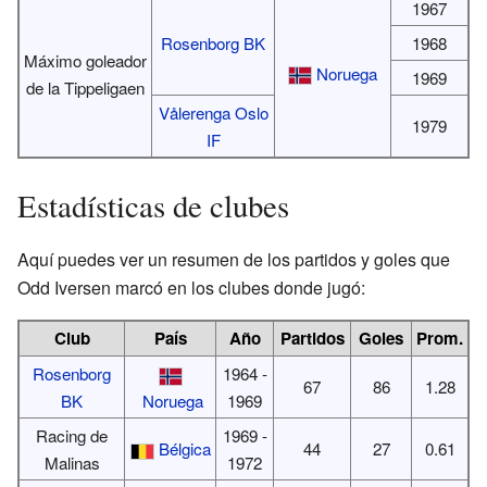
1967
Rosenborg BK
1968
Máximo goleador
Noruega
1969
de la Tippeligaen
Vålerenga Oslo
1979
IF
Estadísticas de clubes
Aquí puedes ver un resumen de los partidos y goles que
Odd Iversen marcó en los clubes donde jugó:
Club
País
Año
Partidos
Goles
Prom.
Rosenborg
1964 -
67
86
1.28
BK
Noruega
1969
Racing de
1969 -
Bélgica
44
27
0.61
Malinas
1972