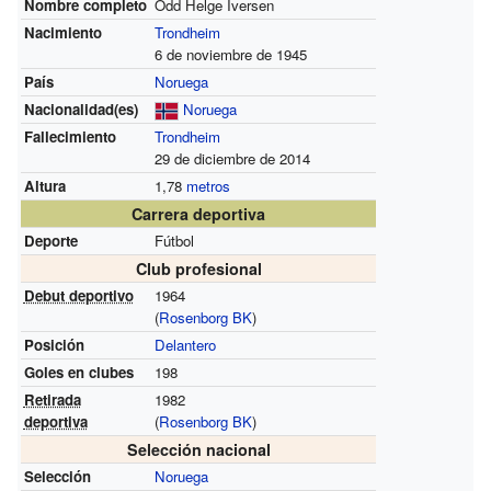
Nombre completo
Odd Helge Iversen
Nacimiento
Trondheim
6 de noviembre de 1945
País
Noruega
Nacionalidad(es)
Noruega
Fallecimiento
Trondheim
29 de diciembre de 2014
Altura
1,78
metros
Carrera deportiva
Deporte
Fútbol
Club profesional
Debut deportivo
1964
(
Rosenborg BK
)
Posición
Delantero
Goles en clubes
198
Retirada
1982
deportiva
(
Rosenborg BK
)
Selección nacional
Selección
Noruega