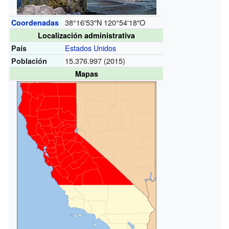
38°16′53″N
120°54′18″O
Coordenadas
Localización administrativa
Estados Unidos
País
15.376.997
(2015)
Población
Mapas