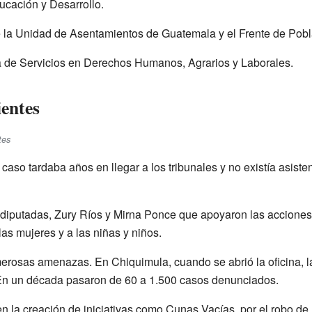
ducación y Desarrollo.
 la Unidad de Asentamientos de Guatemala y el Frente de Pob
 de Servicios en Derechos Humanos, Agrarios y Laborales.
entes
tes
n caso tardaba años en llegar a los tribunales y no existía asiste
diputadas, Zury Ríos y Mirna Ponce que apoyaron las acciones 
as mujeres y a las niñas y niños.
erosas amenazas. En Chiquimula, cuando se abrió la oficina, 
 En un década pasaron de 60 a 1.500 casos denunciados.
 en la creación de iniciativas como Cunas Vacías, por el robo d