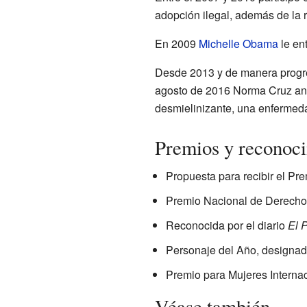
adopción ilegal, además de la r
En 2009
Michelle Obama
le en
Desde 2013 y de manera progre
agosto de 2016 Norma Cruz anu
desmielinizante, una enfermedad
Premios y reconoc
Propuesta para recibir el Pr
Premio Nacional de Derech
Reconocida por el diario
El 
Personaje del Año, designad
Premio para Mujeres Interna
Véase también