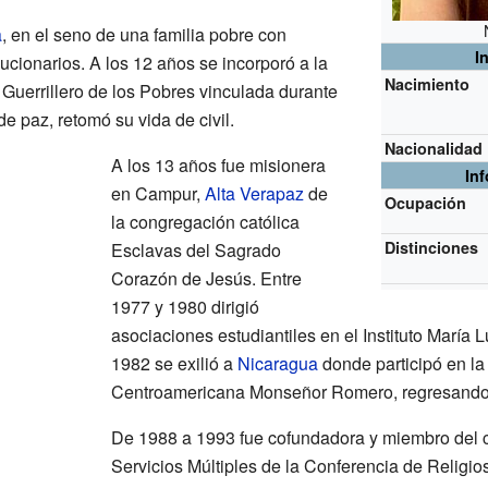
a
, en el seno de una familia pobre con
I
cionarios. A los 12 años se incorporó a la
Nacimiento
o Guerrillero de los Pobres vinculada durante
de paz, retomó su vida de civil.
Nacionalidad
A los 13 años fue misionera
In
en Campur,
Alta Verapaz
de
Ocupación
la congregación católica
Distinciones
Esclavas del Sagrado
Corazón de Jesús. Entre
1977 y 1980 dirigió
asociaciones estudiantiles en el Instituto Marí
1982 se exilió a
Nicaragua
donde participó en la
Centroamericana Monseñor Romero, regresando 
De 1988 a 1993 fue cofundadora y miembro del c
Servicios Múltiples de la Conferencia de Relig