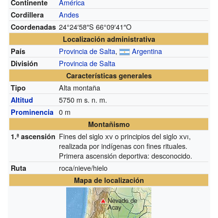
América
Continente
Andes
Cordillera
24°24′58″S
66°09′41″O
Coordenadas
Localización administrativa
Provincia de Salta
,
Argentina
País
Provincia de Salta
División
Características generales
Alta montaña
Tipo
5750
m s. n. m.
Altitud
0 m
Prominencia
Montañismo
Fines del siglo
xv
o principios del siglo
xvi
,
1.ª ascensión
realizada por indígenas con fines rituales.
Primera ascensión deportiva: desconocido.
roca/nieve/hielo
Ruta
Mapa de localización
Nevado de
Acay