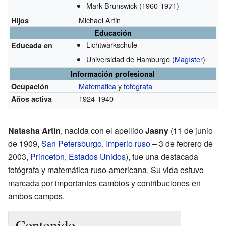
Mark Brunswick
(1960-1971)
Michael Artin
Hijos
Educación
Lichtwarkschule
Educada en
Universidad de Hamburgo
(
Magíster
)
Información profesional
Matemática
y
fotógrafa
Ocupación
1924-1940
Años activa
Natasha Artin
, nacida con el apellido
Jasny
(11 de junio
de 1909,
San Petersburgo
,
Imperio ruso
– 3 de febrero de
2003,
Princeton
,
Estados Unidos
), fue una destacada
fotógrafa y matemática ruso-americana. Su vida estuvo
marcada por importantes cambios y contribuciones en
ambos campos.
Contenido