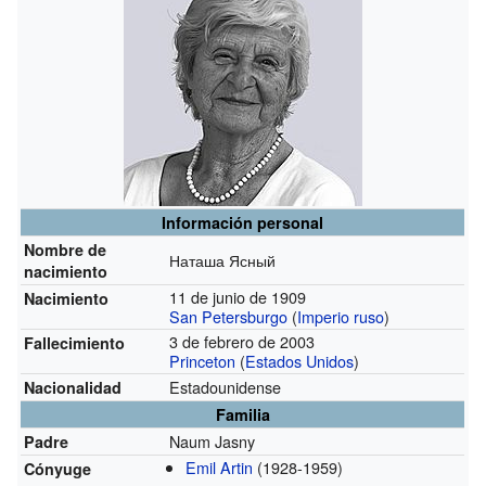
Información personal
Nombre de
Наташа Ясный
nacimiento
11 de junio de 1909
Nacimiento
San Petersburgo
(
Imperio ruso
)
3 de febrero de 2003
Fallecimiento
Princeton
(
Estados Unidos
)
Estadounidense
Nacionalidad
Familia
Naum Jasny
Padre
Emil Artin
(1928-1959)
Cónyuge