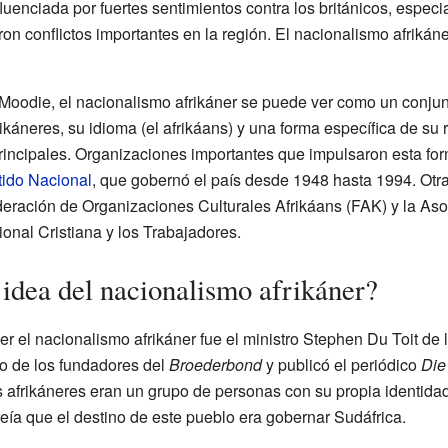
luenciada por fuertes sentimientos contra los británicos, espec
ron conflictos importantes en la región. El nacionalismo afrikán
 Moodie, el nacionalismo afrikáner se puede ver como un conju
ikáneres, su idioma (el afrikáans) y una forma específica de su r
rincipales. Organizaciones importantes que impulsaron esta for
tido Nacional
, que gobernó el país desde 1948 hasta 1994. Otr
eración de Organizaciones Culturales Afrikáans (FAK) y la Aso
ional Cristiana y los Trabajadores.
idea del nacionalismo afrikáner?
 el nacionalismo afrikáner fue el ministro Stephen Du Toit de 
o de los fundadores del
Broederbond
y publicó el periódico
Die
s afrikáneres eran un grupo de personas con su propia identidad,
reía que el destino de este pueblo era gobernar Sudáfrica.