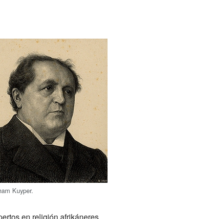
ham Kuyper.
pertos en religión afrikáneres