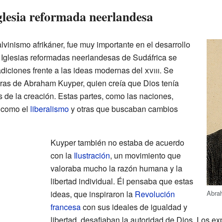
Iglesia reformada neerlandesa
alvinismo afrikáner, fue muy importante en el desarrollo
s Iglesias reformadas neerlandesas de Sudáfrica se
adiciones frente a las ideas modernas del
xviii
. Se
ras de Abraham Kuyper, quien creía que Dios tenía
s de la creación. Estas partes, como las naciones,
s como el
liberalismo
y otras que buscaban cambios
Kuyper también no estaba de acuerdo
con la
Ilustración
, un movimiento que
valoraba mucho la razón humana y la
libertad individual. Él pensaba que estas
Abra
ideas, que inspiraron la
Revolución
francesa
con sus ideales de igualdad y
libertad, desafiaban la autoridad de Dios. Los ex