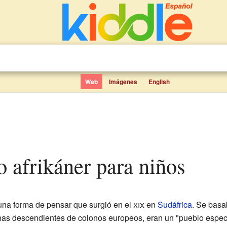
Web
Imágenes
English
o afrikáner para niños
na forma de pensar que surgió en el
xix
en
Sudáfrica
. Se basa
nas descendientes de colonos europeos, eran un "pueblo especi