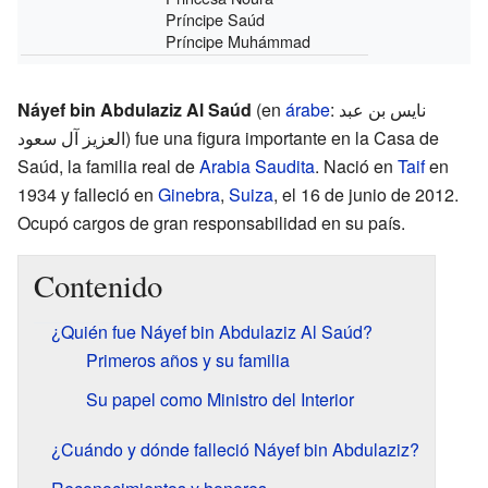
Príncipe Saúd
Príncipe Muhámmad
Náyef bin Abdulaziz Al Saúd
(en
árabe
: نايس بن عبد
العزيز آل سعود) fue una figura importante en la Casa de
Saúd, la familia real de
Arabia Saudita
. Nació en
Taif
en
1934 y falleció en
Ginebra
,
Suiza
, el 16 de junio de 2012.
Ocupó cargos de gran responsabilidad en su país.
Contenido
¿Quién fue Náyef bin Abdulaziz Al Saúd?
Primeros años y su familia
Su papel como Ministro del Interior
¿Cuándo y dónde falleció Náyef bin Abdulaziz?