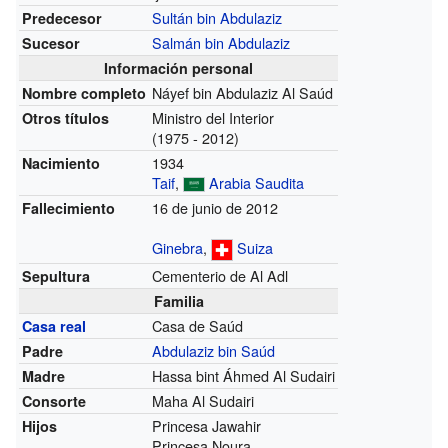
Sultán bin Abdulaziz
Predecesor
Salmán bin Abdulaziz
Sucesor
Información personal
Náyef bin Abdulaziz Al Saúd
Nombre completo
Ministro del Interior
Otros títulos
(1975 - 2012)
1934
Nacimiento
Taif
,
Arabia Saudita
16 de junio de 2012
Fallecimiento
Ginebra
,
Suiza
Cementerio de Al Adl
Sepultura
Familia
Casa de Saúd
Casa real
Abdulaziz bin Saúd
Padre
Hassa bint Áhmed Al Sudairi
Madre
Maha Al Sudairi
Consorte
Princesa Jawahir
Hijos
Princesa Noura