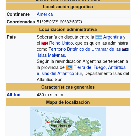
Localización geográfica
América
Continente
51°25′26″S
60°33′50″O
Coordenadas
Localización administrativa
Soberanía en disputa entre la
Argentina
y
País
el
Reino Unido
, que es quien las administra
como
Territorio Británico de Ultramar de las
Islas Malvinas
.
Según la reivindicación Argentina pertenecen a
la provincia de
Tierra del Fuego
,
Antártida
e Islas del Atlántico Sur
, Departamento Islas del
Atlántico Sur.
Características generales
480
m s. n. m.
Altitud
Mapa de localización
Monte San
Francisco de
Paula