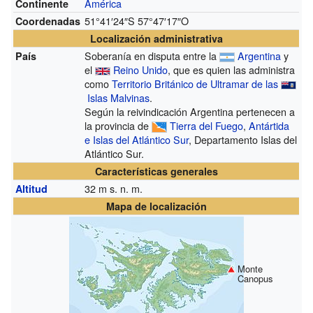
América
Continente
51°41′24″S
57°47′17″O
Coordenadas
Localización administrativa
Soberanía en disputa entre la
Argentina
y
País
el
Reino Unido
, que es quien las administra
como
Territorio Británico de Ultramar de las
Islas Malvinas
.
Según la reivindicación Argentina pertenecen a
la provincia de
Tierra del Fuego
,
Antártida
e Islas del Atlántico Sur
, Departamento Islas del
Atlántico Sur.
Características generales
32
m s. n. m.
Altitud
Mapa de localización
Monte
Canopus