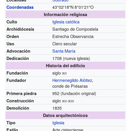
43°02′18″N
8°01′21″O
Coordenadas
Información religiosa
Iglesia católica
Culto
Santiago de Compostela
Archidiócesis
Estrecha Observancia
Orden
Clero secular
Uso
Santa María
Advocación
1708 (nueva iglesia)
Dedicación
Historia del edificio
siglo
xii
Fundación
Hermenegildo Alóitez
,
Fundador
conde de Présaras
952 (fundación original)
Primera piedra
siglo
xii
-
xiii
Construcción
1835
Demolición
Datos arquitectónicos
Iglesia
Tipo
Arte cisterciense
Estilo