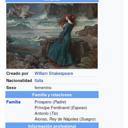
William Shakespeare
Creado por
Italia
Nacionalidad
femenino
Sexo
Familia y relaciones
Prospero (
)
Familia
Padre
Príncipe Ferdinand (
)
Esposo
Antonio (
)
Tio
Alonso, Rey de Nápoles (
)
Suegro
Información profesional