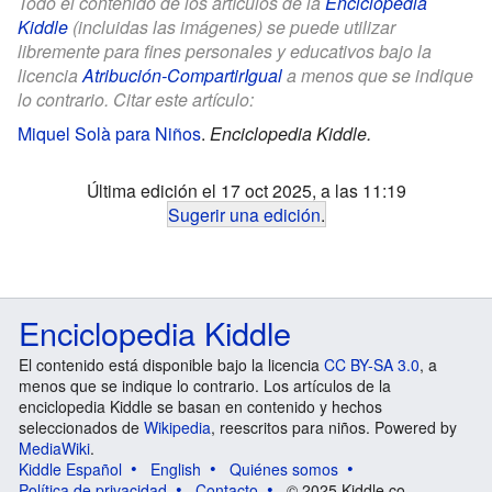
Todo el contenido de los artículos de la
Enciclopedia
Kiddle
(incluidas las imágenes) se puede utilizar
libremente para fines personales y educativos bajo la
licencia
Atribución-CompartirIgual
a menos que se indique
lo contrario. Citar este artículo:
Miquel Solà para Niños
.
Enciclopedia Kiddle.
Última edición el 17 oct 2025, a las 11:19
Sugerir una edición
.
Enciclopedia Kiddle
El contenido está disponible bajo la licencia
CC BY-SA 3.0
, a
menos que se indique lo contrario. Los artículos de la
enciclopedia Kiddle se basan en contenido y hechos
seleccionados de
Wikipedia
, reescritos para niños. Powered by
MediaWiki
.
Kiddle Español
English
Quiénes somos
Política de privacidad
Contacto
© 2025 Kiddle.co