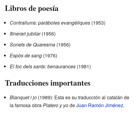
Libros de poesía
Contrallums: paràboles evangèliques
(1953)
Itinerari jubilar
(1956)
Sonets de Quaresma
(1956)
Espòs de sang
(1976)
El foc dels sants: benaurances
(1981)
Traducciones importantes
Blanquet i jo
(1989): Esta es su traducción al catalán de
la famosa obra
Platero y yo
de
Juan Ramón Jiménez
.