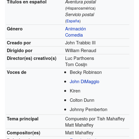
Títulos en español
Aventura postal
(Hispanoamérica)
Servicio postal
(
España
)
Animación
Género
Comedia
John Trabbic III
Creado por
William Renaud
Dirigido por
Luc Parthoens
Director(es)
creativo(s)
Tom Cosijn
Becky Robinson
Voces de
John DiMaggio
Kiren
Colton Dunn
Johnny Pemberton
Compuesto por Tish Mahaffey
Tema principal
Matt Mahaffey
Matt Mahaffey
Compositor(es)