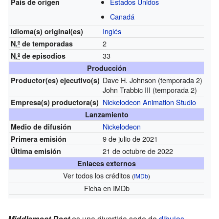
Estados Unidos
País de origen
Canadá
Inglés
Idioma(s)
original(es)
2
N.º
de temporadas
33
N.º
de episodios
Producción
Dave H. Johnson (temporada 2)
Productor(es)
ejecutivo(s)
John Trabbic III (temporada 2)
Nickelodeon Animation Studio
Empresa(s)
productora(s)
Lanzamiento
Nickelodeon
Medio de difusión
9 de julio de 2021
Primera emisión
21 de octubre de 2022
Última emisión
Enlaces externos
Ver todos los créditos
(
IMDb
)
Ficha
en IMDb
Middlemost Post
es una divertida serie de
dibujos