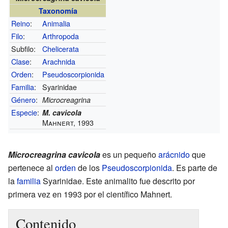
Taxonomía
Reino
:
Animalia
Filo
:
Arthropoda
Subfilo:
Chelicerata
Clase
:
Arachnida
Orden
:
Pseudoscorpionida
Familia
:
Syarinidae
Género
:
Microcreagrina
Especie
:
M. cavicola
Mahnert, 1993
Microcreagrina cavicola
es un pequeño
arácnido
que
pertenece al
orden
de los
Pseudoscorpionida
. Es parte de
la
familia
Syarinidae. Este animalito fue descrito por
primera vez en 1993 por el científico Mahnert.
Contenido