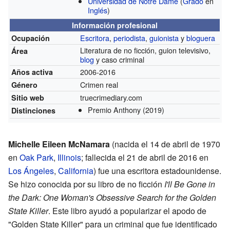
Universidad de Notre Dame
(
Grado
en
Inglés
)
Información profesional
Escritora
,
periodista
,
guionista
y
bloguera
Ocupación
Literatura de no ficción, guion televisivo,
Área
blog
y caso criminal
2006-2016
Años activa
Crimen real
Género
truecrimediary.com
Sitio web
Premio Anthony
(2019)
Distinciones
Michelle Eileen McNamara
(nacida el 14 de abril de 1970
en
Oak Park
,
Illinois
; fallecida el 21 de abril de 2016 en
Los Ángeles
,
California
) fue una escritora estadounidense.
Se hizo conocida por su libro de no ficción
I'll Be Gone in
the Dark: One Woman's Obsessive Search for the Golden
State Killer
. Este libro ayudó a popularizar el apodo de
"Golden State Killer" para un criminal que fue identificado