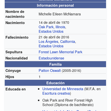
Información personal
Nombre de
Michelle Eileen McNamara
nacimiento
14 de abril de 1970
Nacimiento
Oak Park
,
Illinois
,
Estados Unidos
21 de abril de 2016
Fallecimiento
Los Ángeles
,
California
,
Estados Unidos
Forest Lawn Memorial Park
Sepultura
Estadounidense
Nacionalidad
Familia
Patton Oswalt
(2005-2016)
Cónyuge
1
Hijos
Educación
Universidad de Minnesota
(M.F.A. en
Educada en
Escritura creativa
)
Oak Park and River Forest High
School
(Diploma de bachillerato)