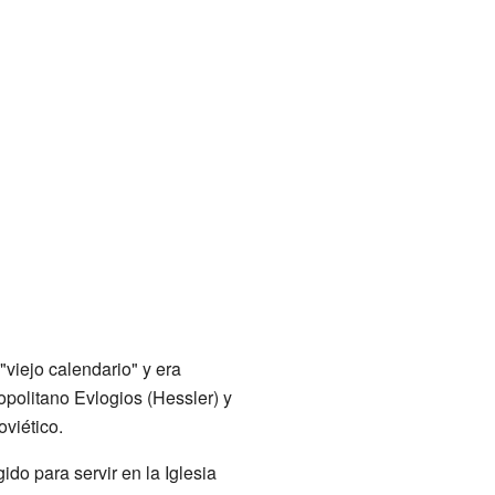
"viejo calendario" y era
opolitano Evlogios (Hessler) y
viético.
ido para servir en la Iglesia