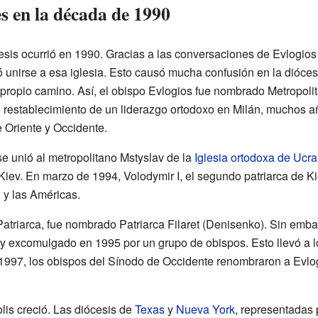
 en la década de 1990
sis ocurrió en 1990. Gracias a las conversaciones de Evlogios 
ó unirse a esa iglesia. Esto causó mucha confusión en la diócesis
u propio camino. Así, el obispo Evlogios fue nombrado Metropoli
el restablecimiento de un liderazgo ortodoxo en Milán, muchos 
e Oriente y Occidente.
se unió al metropolitano Mstyslav de la
Iglesia ortodoxa de Ucra
e Kiev. En marzo de 1994, Volodymir I, el segundo patriarca de K
 y las Américas.
triarca, fue nombrado Patriarca Filaret (Denisenko). Sin embar
 y excomulgado en 1995 por un grupo de obispos. Esto llevó a 
 1997, los obispos del Sínodo de Occidente renombraron a Evlo
lis creció. Las diócesis de
Texas
y
Nueva York
, representadas 