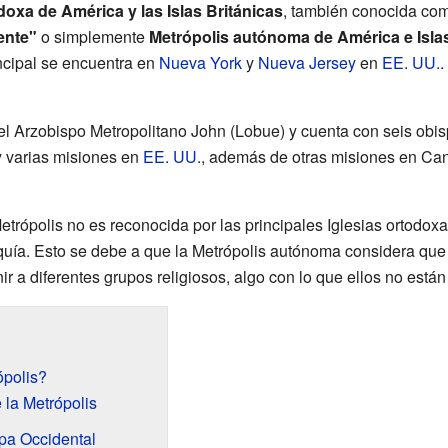
oxa de América y las Islas Británicas
, también conocida co
ente"
o simplemente
Metrópolis autónoma de América e Islas
incipal se encuentra en
Nueva York
y
Nueva Jersey
en
EE. UU.
.
r el Arzobispo Metropolitano John (Lobue) y cuenta con seis obi
 varias misiones en
EE. UU.
, además de otras misiones en Can
trópolis no es reconocida por las principales Iglesias ortodoxa
quía. Esto se debe a que la Metrópolis autónoma considera que
 a diferentes grupos religiosos, algo con lo que ellos no está
ópolis?
 la Metrópolis
pa Occidental