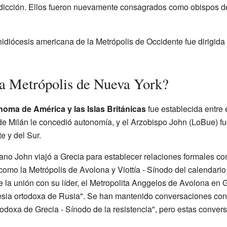
isdicción. Ellos fueron nuevamente consagrados como obispos 
diócesis americana de la Metrópolis de Occidente fue dirigida p
a Metrópolis de Nueva York?
oma de América y las Islas Británicas
fue establecida entre e
de Milán le concedió autonomía, y el Arzobispo John (LoBue) fu
e y del Sur.
ano John viajó a Grecia para establecer relaciones formales co
como la Metrópolis de Avolona y Viottía - Sínodo del calendario p
e la unión con su líder, el Metropolita Anggelos de Avolona en G
lesia ortodoxa de Rusia". Se han mantenido conversaciones con 
todoxa de Grecia - Sínodo de la resistencia", pero estas conve