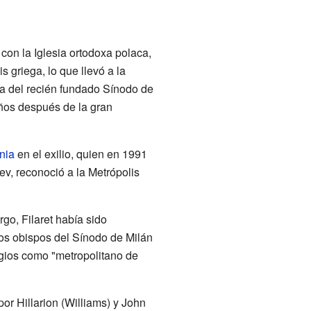
con la Iglesia ortodoxa polaca,
 griega, lo que llevó a la
ta del recién fundado Sínodo de
años después de la gran
nia
en el exilio, quien en 1991
iev, reconoció a la Metrópolis
go, Filaret había sido
los obispos del Sínodo de Milán
gios como "metropolitano de
por Hillarion (Williams) y John