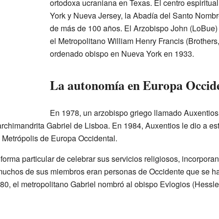
ortodoxa ucraniana en Texas. El centro espiritua
York y Nueva Jersey, la Abadía del Santo Nombre
de más de 100 años. El Arzobispo John (LoBue) 
el Metropolitano William Henry Francis (Brothers,
ordenado obispo en Nueva York en 1933.
La autonomía en Europa Occid
En 1978, un arzobispo griego llamado Auxentios,
archimandrita Gabriel de Lisboa. En 1984, Auxentios le dio a e
a Metrópolis de Europa Occidental.
orma particular de celebrar sus servicios religiosos, incorpor
muchos de sus miembros eran personas de Occidente que se hab
s 80, el metropolitano Gabriel nombró al obispo Evlogios (Hess