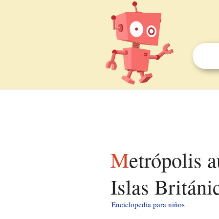
Metrópolis autónoma ortodoxa de América y las
Islas Británi
Enciclopedia para niños