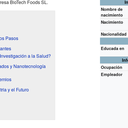
resa BioTech Foods SL.
I
Nombre de
nacimiento
Nacimiento
Nacionalidad
ros Pasos
tantes
Educada en
nvestigación a la Salud?
In
ados y Nanotecnología
Ocupación
Empleador
emios
ria y el Futuro