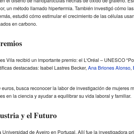
ó en el diseño de nanopartículas hechas de óxido de grafeno. E
lor, un método llamado hipertermia. También investigó cómo las 
emás, estudió cómo estimular el crecimiento de las células usan
sados en carbono.
Premios
 Vila recibió un importante premio: el L'Oréal – UNESCO "Por 
tíficas destacadas: Isabel Lastres Becker,
Ana Briones Alonso
,
0 euros, busca reconocer la labor de investigación de mujeres 
s en la ciencia y ayudar a equilibrar su vida laboral y familiar.
ustria y el Futuro
Universidad de Aveiro en Portugal. Allí fue la investigadora pr