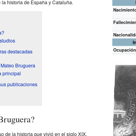
 la historia de España y Cataluña.
Nacimient
Fallecimie
a?
Nacionali
studios
I
Ocupació
ras destacadas
e Mateo Bruguera
 principal
sus publicaciones
Bruguera?
 de la historia que vivió en el siglo XIX.