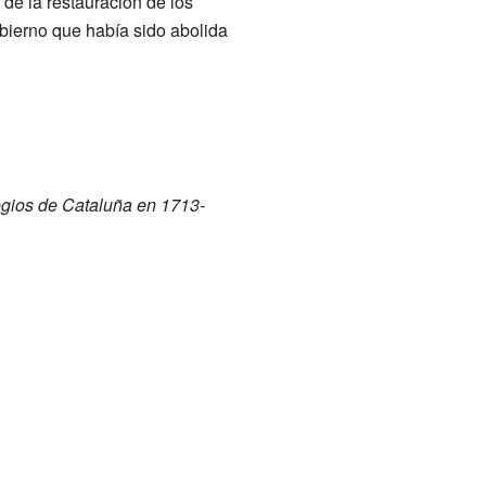
s de la restauración de los
obierno que había sido abolida
legios de Cataluña en 1713-