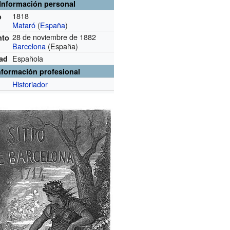
Información personal
1818
o
Mataró
(
España
)
28 de noviembre de 1882
nto
Barcelona
(España)
Española
dad
nformación profesional
Historiador
n