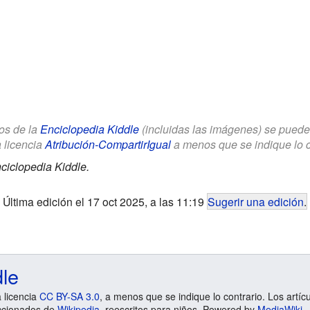
los de la
Enciclopedia Kiddle
(incluidas las imágenes) se puede u
a licencia
Atribución-CompartirIgual
a menos que se indique lo con
ciclopedia Kiddle.
Última edición el 17 oct 2025, a las 11:19
Sugerir una edición
.
dle
a licencia
CC BY-SA 3.0
, a menos que se indique lo contrario. Los artíc
ccionados de
Wikipedia
, reescritos para niños. Powered by
MediaWiki
.