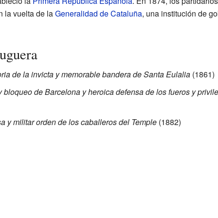
ableció la
Primera República Española
. En 1874, los partidario
 la vuelta de la
Generalidad de Cataluña
, una institución de g
uguera
ria de la invicta y memorable bandera de Santa Eulalia
(1861)
 y bloqueo de Barcelona y heroica defensa de los fueros y privi
sa y militar orden de los caballeros del Temple
(1882)