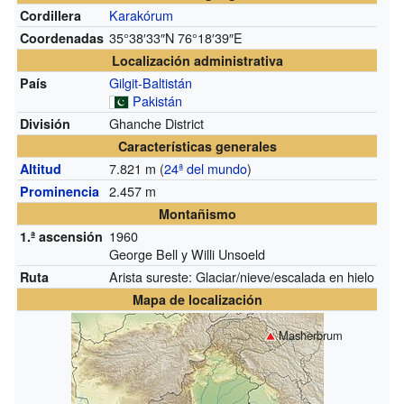
Karakórum
Cordillera
35°38′33″N
76°18′39″E
Coordenadas
Localización administrativa
Gilgit-Baltistán
País
Pakistán
Ghanche District
División
Características generales
7.821 m
(
24ª del mundo
)
Altitud
2.457 m
Prominencia
Montañismo
1960
1.ª ascensión
George Bell y Willi Unsoeld
Arista sureste: Glaciar/nieve/escalada en hielo
Ruta
Mapa de localización
Masherbrum