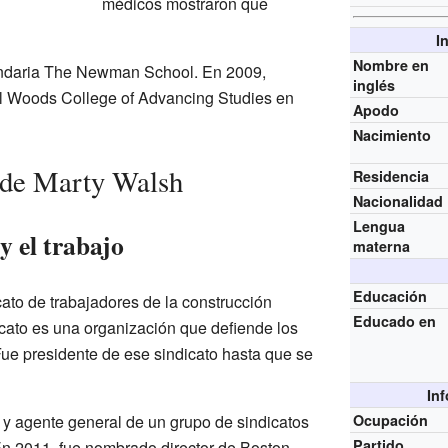
médicos mostraron que
I
Nombre en
cundaria The Newman School. En 2009,
inglés
del Woods College of Advancing Studies en
Apodo
Nacimiento
a de Marty Walsh
Residencia
Nacionalidad
Lengua
 y el trabajo
materna
Educación
ato de trabajadores de la construcción
Educado en
cato es una organización que defiende los
Fue presidente de ese sindicato hasta que se
In
o y agente general de un grupo de sindicatos
Ocupación
Partido
En 2011, fue nombrado director de Boston