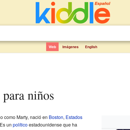
Web
Imágenes
English
h para niños
do como Marty, nació en
Boston
,
Estados
. Es un
político
estadounidense que ha