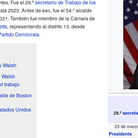
tes. Fue el 29.º
secretario de Trabajo de los
a 2023. Antes de eso, fue el 54.º alcalde
2021. También fue miembro de la Cámara de
tts
, representando al distrito 13, desde
Partido Demócrata
.
y Walsh
y Walsh
el trabajo
alde de Boston
Estados Unidos
29.º
secreta
23 de marz
Presidente