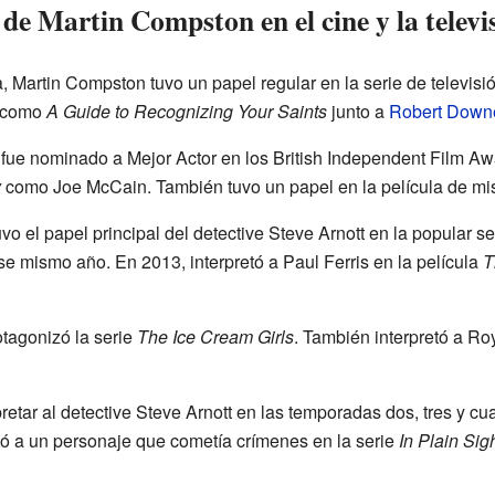
de Martin Compston en el cine y la televi
, Martin Compston tuvo un papel regular en la serie de televisi
s como
A Guide to Recognizing Your Saints
junto a
Robert Downe
fue nominado a Mejor Actor en los British Independent Film Awa
y
como Joe McCain. También tuvo un papel en la película de mi
 el papel principal del detective Steve Arnott en la popular s
e mismo año. En 2013, interpretó a Paul Ferris en la película
T
tagonizó la serie
The Ice Cream Girls
. También interpretó a Ro
retar al detective Steve Arnott en las temporadas dos, tres y cu
tó a un personaje que cometía crímenes en la serie
In Plain Sig