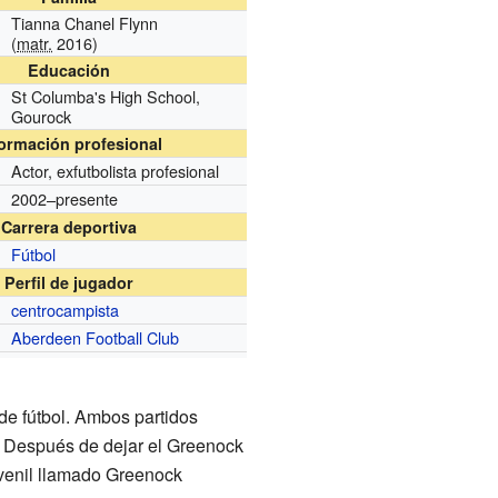
Tianna Chanel Flynn
(
matr.
2016)
Educación
St Columba's High School,
Gourock
formación profesional
Actor, exfutbolista profesional
2002–presente
Carrera deportiva
Fútbol
Perfil de jugador
centrocampista
Aberdeen Football Club
de fútbol. Ambos partidos
. Después de dejar el Greenock
uvenil llamado Greenock