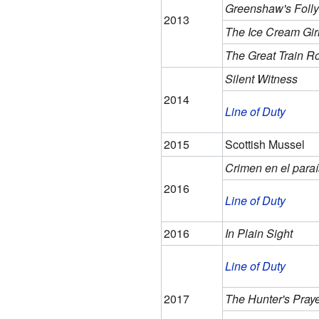
Greenshaw's Folly
2013
The Ice Cream Gir
The Great Train R
Silent Witness
2014
Line of Duty
2015
Scottish Mussel
Crimen en el para
2016
Line of Duty
2016
In Plain Sight
Line of Duty
2017
The Hunter's Pray