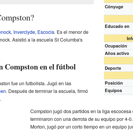
Cónyuge
Compston?
Educado en
enock
,
Inverclyde
,
Escocia
. Es el menor de
In
ock. Asistió a la escuela St Columba's
Ocupación
Años activo
n Compston en el fútbol
Deporte
ston fue un futbolista. Jugó en las
Posición
Equipos
een
. Después de terminar la escuela, firmó
.
Compston jugó dos partidos en la liga escocesa 
terminaron con una derrota de su equipo por 4-0
Morton, jugó por un corto tiempo en un equipo j