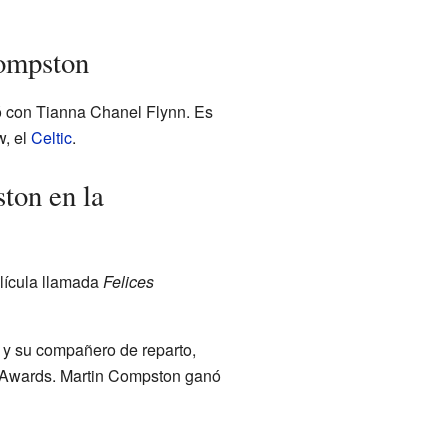
Compston
ó con Tianna Chanel Flynn. Es
w, el
Celtic
.
on en la
lícula llamada
Felices
 y su compañero de reparto,
m Awards. Martin Compston ganó