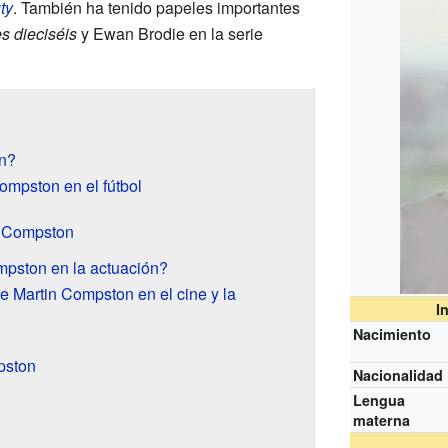
ty
. También ha tenido papeles importantes
es dieciséis
y Ewan Brodie en la serie
n?
ompston en el fútbol
n Compston
pston en la actuación?
e Martin Compston en el cine y la
I
Nacimiento
pston
Nacionalidad
Lengua
materna