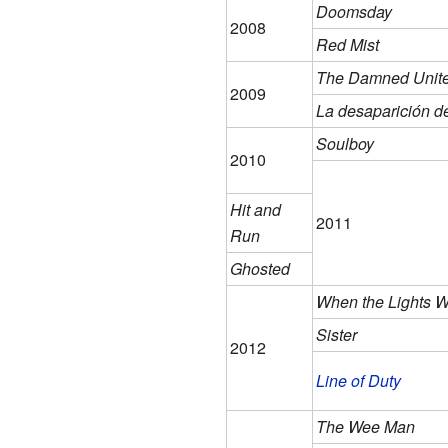
Doomsday
2008
Red Mist
The Damned Unit
2009
La desaparición d
Soulboy
2010
Hit and
2011
Run
Ghosted
When the Lights W
Sister
2012
Line of Duty
The Wee Man