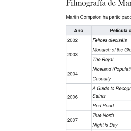
Filmografía de Ma
Martin Compston ha participado 
Año
Película 
2002
Felices dieciséis
Monarch of the Gl
2003
The Royal
Niceland (Populati
2004
Casualty
A Guide to Recogn
Saints
2006
Red Road
True North
2007
Night is Day