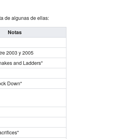
ta de algunas de ellas:
Notas
tre 2003 y 2005
nakes and Ladders"
Lock Down"
crifices"