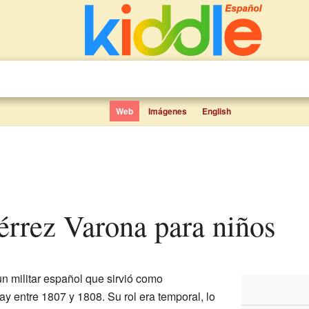
Web
Imágenes
English
iérrez Varona para niños
n militar español que sirvió como
y entre 1807 y 1808. Su rol era temporal, lo