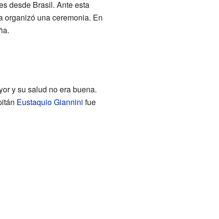
es desde Brasil. Ante esta
na organizó una ceremonia. En
ña.
or y su salud no era buena.
pitán
Eustaquio Giannini
fue