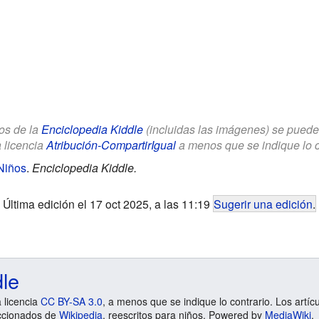
los de la
Enciclopedia Kiddle
(incluidas las imágenes) se puede u
a licencia
Atribución-CompartirIgual
a menos que se indique lo con
Niños
.
Enciclopedia Kiddle.
Última edición el 17 oct 2025, a las 11:19
Sugerir una edición
.
dle
a licencia
CC BY-SA 3.0
, a menos que se indique lo contrario. Los artíc
ccionados de
Wikipedia
, reescritos para niños. Powered by
MediaWiki
.