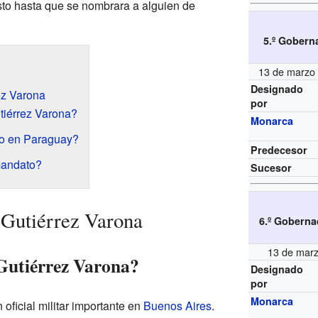
sto hasta que se nombrara a alguien de
5.º Gobern
13 de marzo 
Designado
ez Varona
por
tiérrez Varona?
Monarca
o en Paraguay?
Predecesor
mandato?
Sucesor
 Gutiérrez Varona
6.º Goberna
13 de marz
Gutiérrez Varona?
Designado
por
Monarca
oficial militar importante en
Buenos Aires
.