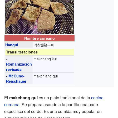
Nombre coreano
막창(腸)구이
Hangul
Transliteraciones
makchang kui
-
Romanización
revisada
makch'ang gui
-
McCune-
Reischauer
El
makchang gui
es un plato tradicional de la
cocina
coreana
. Se prepara asando a la parrilla una parte
específica del cerdo. Es una comida muy popular en