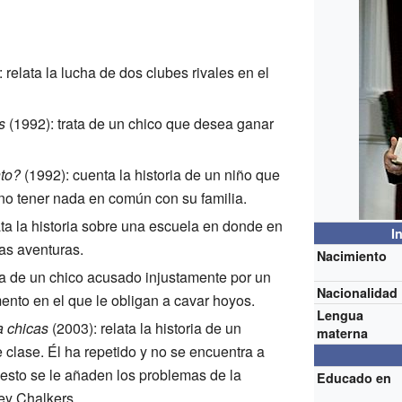
 relata la lucha de dos clubes rivales en el
s
(1992): trata de un chico que desea ganar
to?
(1992): cuenta la historia de un niño que
 no tener nada en común con su familia.
ata la historia sobre una escuela en donde en
I
as aventuras.
Nacimiento
ria de un chico acusado injustamente por un
Nacionalidad
ento en el que le obligan a cavar hoyos.
Lengua
a chicas
(2003): relata la historia de un
materna
lase. Él ha repetido y no se encuentra a
o esto se le añaden los problemas de la
Educado en
ey Chalkers