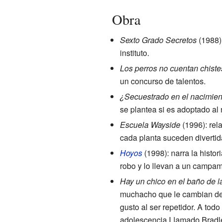
Obra
Sexto Grado Secretos
(1988):
instituto.
Los perros no cuentan chiste
un concurso de talentos.
¿Secuestrado en el nacimien
se plantea si es adoptado al
Escuela Wayside
(1996): rel
cada planta suceden divertid
Hoyos
(1998): narra la histo
robo y lo llevan a un campam
Hay un chico en el baño de l
muchacho que le cambian de c
gusto al ser repetidor. A tod
adolescencia.Llamado Bradl