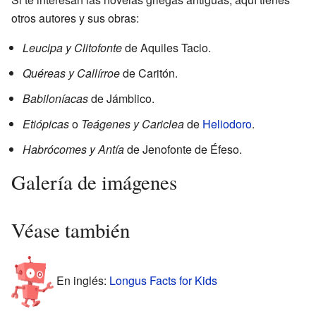
otros autores y sus obras:
Leucipa y Clitofonte
de Aquiles Tacio.
Quéreas y Callírroe
de Caritón.
Babiloníacas
de Jámblico.
Etiópicas
o
Teágenes y Cariclea
de
Heliodoro
.
Habrócomes y Antía
de Jenofonte de Éfeso.
Galería de imágenes
Véase también
En inglés:
Longus Facts for Kids