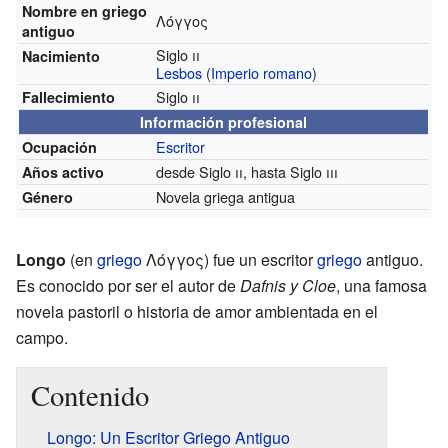
Nombre en griego
Λόγγος
antiguo
Siglo
ii
Nacimiento
Lesbos
(
Imperio romano
)
Siglo
ii
Fallecimiento
Información profesional
Escritor
Ocupación
desde Siglo
ii
, hasta Siglo
iii
Años activo
Novela griega antigua
Género
Longo
(en
griego
Λόγγος) fue un escritor
griego
antiguo.
Es conocido por ser el autor de
Dafnis y Cloe
, una famosa
novela pastoril o historia de amor ambientada en el
campo.
Contenido
Longo: Un Escritor Griego Antiguo