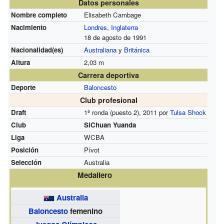
Datos personales
Nombre completo
Elisabeth Cambage
Nacimiento
Londres
,
Inglaterra
18 de agosto de 1991
Nacionalidad(es)
Australiana
y
Británica
Altura
2,03 m
Carrera deportiva
Deporte
Baloncesto
Club profesional
Draft
1ª ronda (puesto 2), 2011 por
Tulsa Shock
Club
SiChuan Yuanda
Liga
WCBA
Posición
Pívot
Selección
Australia
Medallero
Australia
Baloncesto
femenino