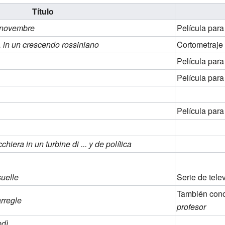
Título
 novembre
Película para
. in un crescendo rossiniano
Cortometraje
Película para
Película para
Película para
iera in un turbine di ... y de política
suelle
Serie de tele
También con
rregle
profesor
edì