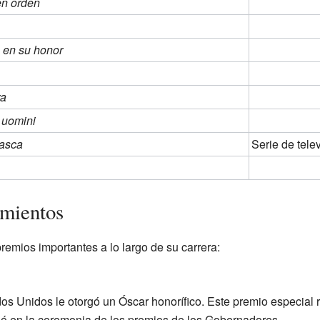
en orden
o en su honor
ra
 uomini
rasca
Serie de tele
imientos
premios importantes a lo largo de su carrera:
s Unidos le otorgó un Óscar honorífico. Este premio especial 
cibió en la ceremonia de los premios de los Gobernadores.