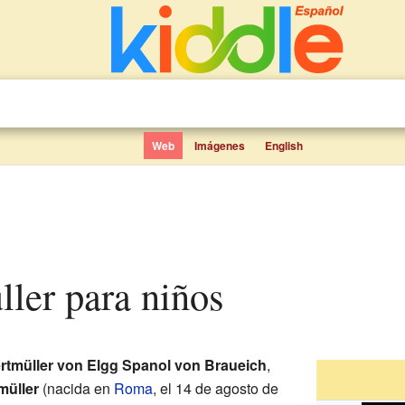
Web
Imágenes
English
ller para niños
rtmüller von Elgg Spanol von Braueich
,
müller
(nacida en
Roma
, el 14 de agosto de