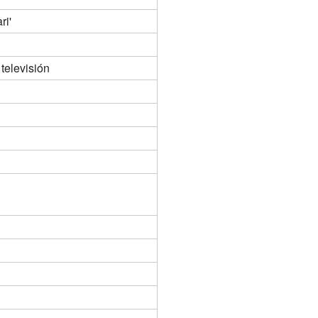
ri'
 televisión