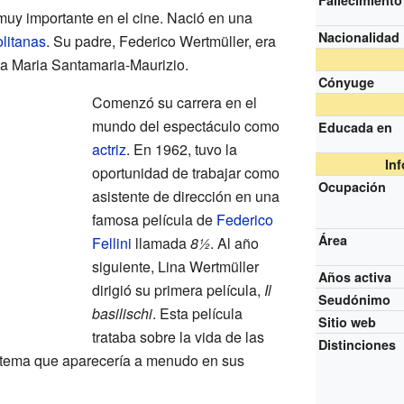
Fallecimiento
muy importante en el cine. Nació en una
Nacionalidad
litanas
. Su padre, Federico Wertmüller, era
a Maria Santamaria-Maurizio.
Cónyuge
Comenzó su carrera en el
mundo del espectáculo como
Educada en
actriz
. En 1962, tuvo la
In
oportunidad de trabajar como
Ocupación
asistente de dirección en una
famosa película de
Federico
Área
Fellini
llamada
8½
. Al año
siguiente, Lina Wertmüller
Años activa
dirigió su primera película,
Il
Seudónimo
basilischi
. Esta película
Sitio web
trataba sobre la vida de las
Distinciones
un tema que aparecería a menudo en sus