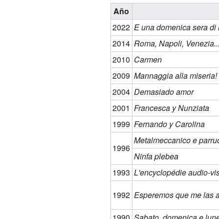
Año
2022
E una domenica sera di
2014
Roma, Napoli, Venezia..
2010
Carmen
2009
Mannaggia alla miseria!
2004
Demasiado amor
2001
Francesca y Nunziata
1999
Fernando y Carolina
Metalmeccanico e parrucch
1996
Ninfa plebea
1993
L'encyclopédie audio-vi
1992
Esperemos que me las a
1990
Sabato, domenica e lun