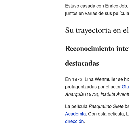
Estuvo casada con Enrico Job, 
juntos en varias de sus películ
Su trayectoria en el
Reconocimiento inter
destacadas
En 1972, Lina Wertmüller se hi
protagonizadas por el actor
Gia
Anarquía
(1973),
Insólita Aven
La película
Pasqualino Siete b
Academia
. Con esta película, 
dirección
.