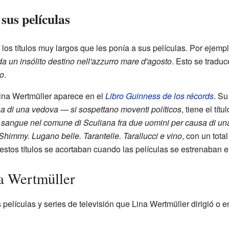
 sus películas
os títulos muy largos que les ponía a sus películas. Por ejemplo,
 da un insólito destino nell'azzurro mare d'agosto
. Esto se trad
to
.
Lina Wertmüller aparece en el
Libro Guinness de los récords
. Su
a di una vedova — si sospettano moventi políticos
, tiene el tít
i sangue nel comune di Sculiana fra due uomini per causa di u
himmy. Lugano belle. Tarantelle. Tarallucci e vino
, con un tota
 estos títulos se acortaban cuando las películas se estrenaban e
a Wertmüller
películas y series de televisión que Lina Wertmüller dirigió o 