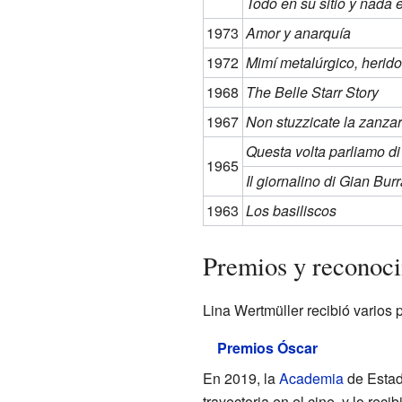
Todo en su sitio y nada 
1973
Amor y anarquía
1972
Mimí metalúrgico, herid
1968
The Belle Starr Story
1967
Non stuzzicate la zanza
Questa volta parliamo di
1965
Il giornalino di Gian Bur
1963
Los basiliscos
Premios y reconoc
Lina Wertmüller recibió varios 
Premios Óscar
En 2019, la
Academia
de Estado
trayectoria en el cine, y lo re