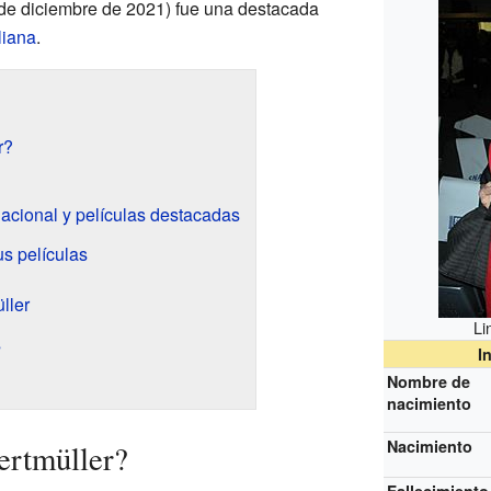
 de diciembre de 2021) fue una destacada
aliana
.
r?
acional y películas destacadas
us películas
ller
Li
s
I
Nombre de
nacimiento
Nacimiento
ertmüller?