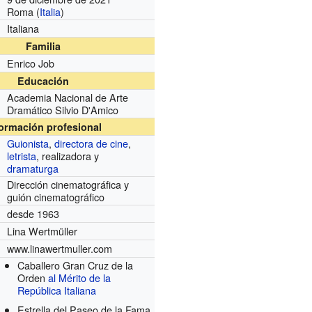
Roma (
Italia
)
Italiana
Familia
Enrico Job
Educación
Academia Nacional de Arte
Dramático Silvio D'Amico
formación profesional
Guionista
,
directora de cine
,
letrista
, realizadora y
dramaturga
Dirección cinematográfica y
guión cinematográfico
desde 1963
Lina Wertmüller
www.linawertmuller.com
Caballero Gran Cruz de la
Orden
al Mérito de la
República Italiana
Estrella del Paseo de la Fama