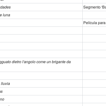
iudades
Segmento 'Ba
e luna
Película para
gguato dietro l'angolo come un brigante da
lluvia
as
ano