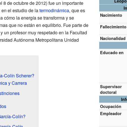
Leopol
l 8 de octubre de 2012) fue un importante
I
 en el estudio de la
termodinámica
, que es
Nacimiento
iga cómo la energía se transforma y se
as que no están en equilibrio. Fue parte de
Fallecimiento
y un profesor muy respetado en la Facultad
Nacionalidad
ersidad Autónoma Metropolitana Unidad
Educado en
a-Colín Scherer?
ca y Carrera
Supervisor
doctoral
stinciones
In
dos
Ocupación
Empleador
arcía-Colín?
arcía-Colín