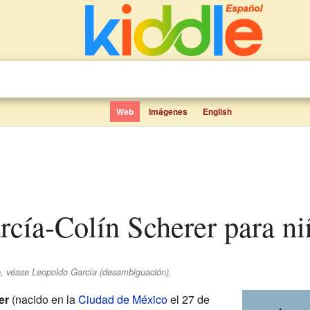
Web
Imágenes
English
rcía-Colín Scherer para ni
, véase Leopoldo García (desambiguación).
er
(nacido en la
Ciudad de México
el 27 de