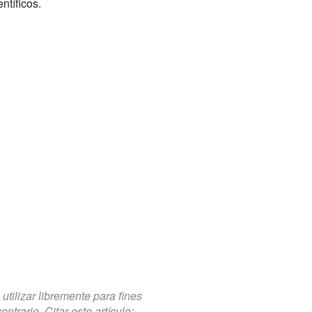
ntíficos.
tilizar libremente para fines
trario. Citar este artículo: