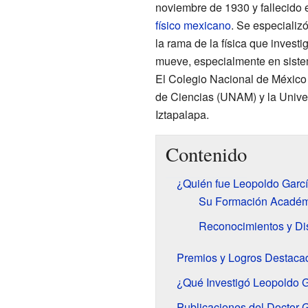
noviembre de 1930 y fallecido e
físico
mexicano
. Se especializó
la rama de la física que invest
mueve, especialmente en sistem
El Colegio Nacional de México 
de Ciencias (UNAM) y la Univ
Iztapalapa.
Contenido
¿Quién fue Leopoldo Garcí
Su Formación Académi
Reconocimientos y Di
Premios y Logros Destaca
¿Qué Investigó Leopoldo G
Publicaciones del Doctor G