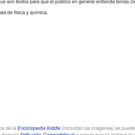
que son textos para que el público en general entienda temas cie
mas de física y química.
los de la
Enciclopedia Kiddle
(incluidas las imágenes) se puede u
a licencia
Atribución-CompartirIgual
a menos que se indique lo con