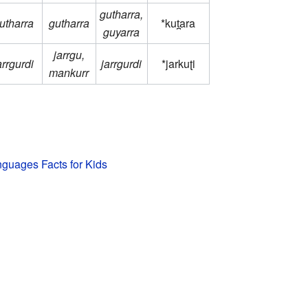
gutharra,
utharra
gutharra
*kut̪ara
guyarra
jarrgu,
arrgurdi
jarrgurdi
*jarkuʈi
mankurr
guages Facts for Kids