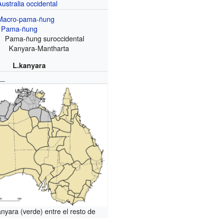
Australia occidental
Macro-pama-ñung
Pama-ñung
Pama-ñung suroccidental
Kanyara-Mantharta
L.kanyara
__
nyara (verde) entre el resto de