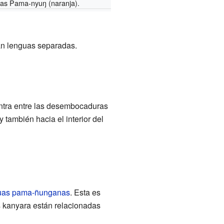
uas Pama-nyuŋ (naranja).
an lenguas separadas.
entra entre las desembocaduras
y también hacia el interior del
uas pama-ñunganas
. Esta es
s kanyara están relacionadas