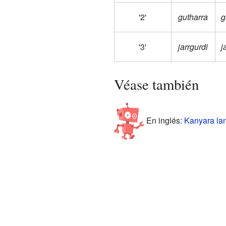
'2'
gutharra
g
'3'
jarrgurdi
j
Véase también
En inglés:
Kanyara lan