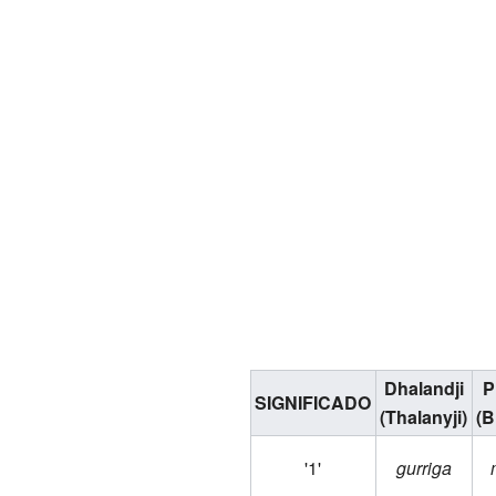
Dhalandji
P
SIGNIFICADO
(Thalanyji)
(B
'1'
gurriga