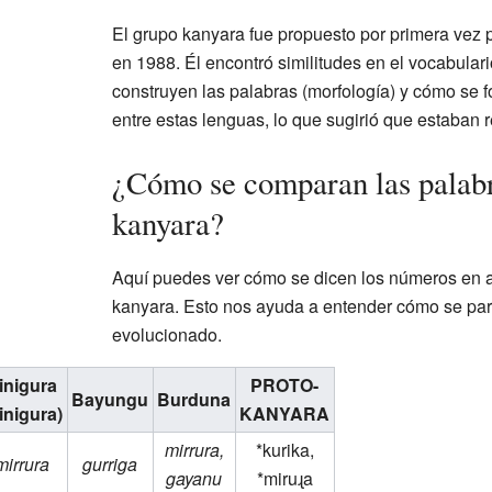
El grupo kanyara fue propuesto por primera vez 
en 1988. Él encontró similitudes en el vocabulari
construyen las palabras (morfología) y cómo se f
entre estas lenguas, lo que sugirió que estaban 
¿Cómo se comparan las palabr
kanyara?
Aquí puedes ver cómo se dicen los números en 
kanyara. Esto nos ayuda a entender cómo se pa
evolucionado.
inigura
PROTO-
Bayungu
Burduna
inigura)
KANYARA
mirrura,
*kurika,
mirrura
gurriga
gayanu
*miruɻa