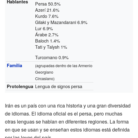
Hablantes
Persa 50.5%
Azerí 21.6%
Kurdo 7.6%
Gilaki y Mazandarani 6.9%
Lur 6.9%
Árabe 2.7%
Baloch 1.4%
Tati y Talysh 1%
Turcomano 0.9%
Familia
(agrupadas dentro de las Armenio
Georgiano
Circasiano)
Lengua de signos persa
Protolengua
Irán es un país con una rica historia y una gran diversidad
de idiomas. El idioma oficial es el persa, pero muchas
otras lenguas se hablan en diferentes regiones. La forma
en que se usan y se enseñan estos idiomas está definida
por las leyes del país.