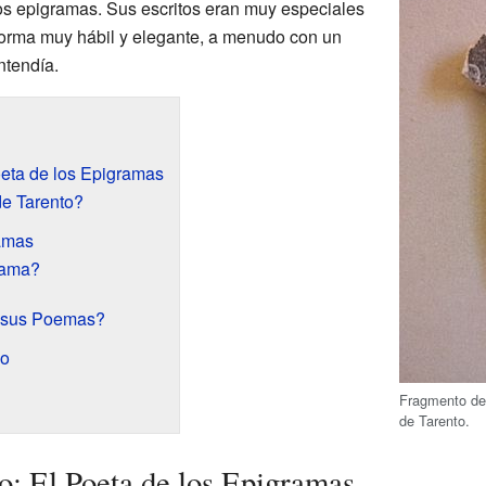
 epigramas. Sus escritos eran muy especiales
forma muy hábil y elegante, a menudo con un
ntendía.
oeta de los Epigramas
de Tarento?
amas
rama?
 sus Poemas?
po
Fragmento d
de Tarento.
o: El Poeta de los Epigramas