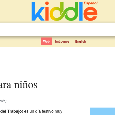
Web
Imágenes
English
ara niños
cula).
 del Trabajo
) es un día festivo muy