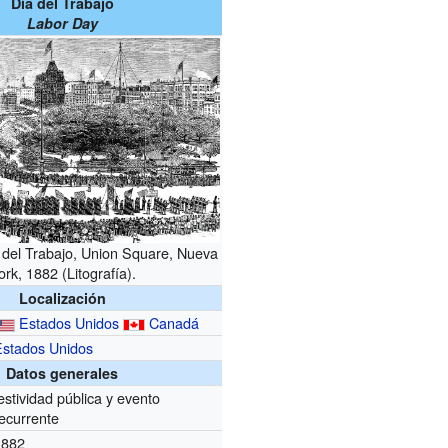
Día del Trabajo
Labor Day
a del Trabajo, Union Square, Nueva
ork, 1882 (Litografía).
Localización
Estados Unidos
Canadá
Estados Unidos
Datos generales
estividad pública y evento
ecurrente
1882