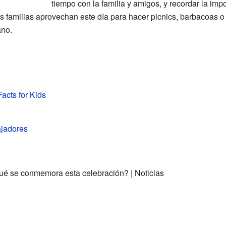
tiempo con la familia y amigos, y recordar la imp
 familias aprovechan este día para hacer picnics, barbacoas o i
ano.
acts for Kids
ajadores
ué se conmemora esta celebración? | Noticias