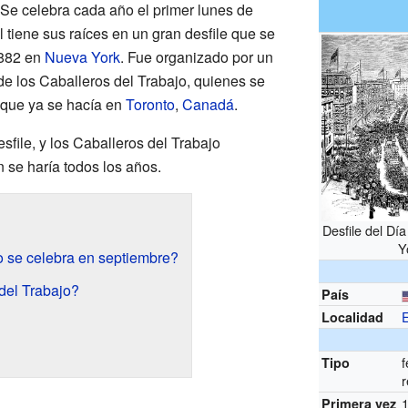
 Se celebra cada año el primer lunes de
 tiene sus raíces en un gran desfile que se
1882 en
Nueva York
. Fue organizado por un
e los Caballeros del Trabajo, quienes se
r que ya se hacía en
Toronto
,
Canadá
.
sfile, y los Caballeros del Trabajo
 se haría todos los años.
Desfile del Dí
Y
o se celebra en septiembre?
del Trabajo?
País
Localidad
f
Tipo
r
Primera vez