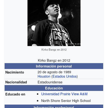
Kirko Bangz en 2012
Kirko Bangz en 2012
Información personal
20 de agosto de 1989
Nacimiento
Houston
(
Estados Unidos
)
Estadounidense
Nacionalidad
Educación
Universidad Prairie View A&M
Educado en
North Shore Senior High School
Información profesional