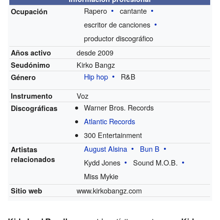
Rapero
cantante
Ocupación
escritor de canciones
productor discográfico
desde 2009
Años activo
Kirko Bangz
Seudónimo
Hip hop
R&B
Género
Voz
Instrumento
Warner Bros. Records
Discográficas
Atlantic Records
300 Entertainment
August Alsina
Bun B
Artistas
relacionados
Kydd Jones
Sound M.O.B.
Miss Mykie
www.kirkobangz.com
Sitio web