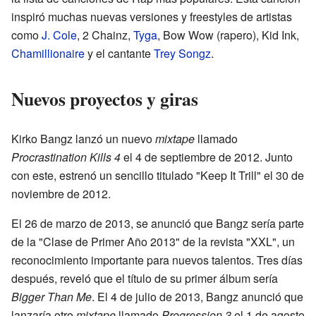
inspiró muchas nuevas versiones y freestyles de artistas
como
J. Cole
, 2 Chainz,
Tyga
, Bow Wow (rapero), Kid Ink,
Chamillionaire
y el cantante
Trey Songz
.
Nuevos proyectos y giras
Kirko Bangz lanzó un nuevo
mixtape
llamado
Procrastination Kills 4
el 4 de septiembre de 2012. Junto
con este, estrenó un sencillo titulado "Keep It Trill" el 30 de
noviembre de 2012.
El 26 de marzo de 2013, se anunció que Bangz sería parte
de la "Clase de Primer Año 2013" de la revista "XXL", un
reconocimiento importante para nuevos talentos. Tres días
después, reveló que el título de su primer álbum sería
Bigger Than Me
. El 4 de julio de 2013, Bangz anunció que
lanzaría otro
mixtape
llamado
Progression 3
el 1 de agosto