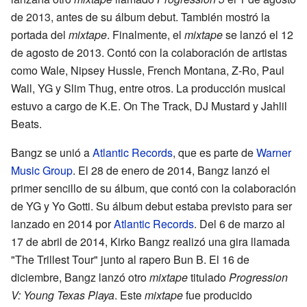
de 2013, antes de su álbum debut. También mostró la
portada del
mixtape
. Finalmente, el
mixtape
se lanzó el 12
de agosto de 2013. Contó con la colaboración de artistas
como Wale, Nipsey Hussle, French Montana, Z-Ro, Paul
Wall, YG y Slim Thug, entre otros. La producción musical
estuvo a cargo de K.E. On The Track, DJ Mustard y Jahlil
Beats.
Bangz se unió a
Atlantic Records
, que es parte de
Warner
Music Group
. El 28 de enero de 2014, Bangz lanzó el
primer sencillo de su álbum, que contó con la colaboración
de YG y Yo Gotti. Su álbum debut estaba previsto para ser
lanzado en 2014 por
Atlantic Records
. Del 6 de marzo al
17 de abril de 2014, Kirko Bangz realizó una gira llamada
"The Trillest Tour" junto al rapero Bun B. El 16 de
diciembre, Bangz lanzó otro
mixtape
titulado
Progression
V: Young Texas Playa
. Este
mixtape
fue producido