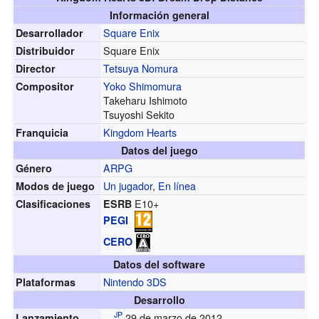
Información general
Square Enix
Desarrollador
Square Enix
Distribuidor
Tetsuya Nomura
Director
Yoko Shimomura
Compositor
Takeharu Ishimoto
Tsuyoshi Sekito
Kingdom Hearts
Franquicia
Datos del juego
ARPG
Género
Un jugador
,
En línea
Modos de juego
E10+
Clasificaciones
ESRB
PEGI
CERO
Datos del software
Nintendo 3DS
Plataformas
Desarrollo
JP
29 de marzo de 2012
Lanzamiento