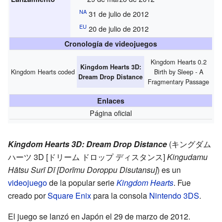
NA
31 de julio de 2012
EU
20 de julio de 2012
Cronología de videojuegos
Kingdom Hearts 0.2
Kingdom Hearts 3D:
Kingdom Hearts coded
Birth by Sleep - A
Dream Drop Distance
Fragmentary Passage
Enlaces
Página oficial
Kingdom Hearts 3D: Dream Drop Distance
(
キングダム
ハーツ 3D [ドリーム ドロップ ディスタンス]
Kingudamu
Hātsu Surī Dī [Dorīmu Doroppu Disutansu]
)
es un
videojuego
de la popular serie
Kingdom Hearts
. Fue
creado por
Square Enix
para la consola
Nintendo 3DS
.
El juego se lanzó en Japón el 29 de marzo de 2012.