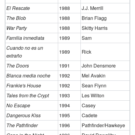
El Rescate
1988
J.J. Merrill
The Blob
1988
Brian Flagg
War Party
1988
Skitty Harris
Familia inmediata
1989
Sam
Cuando no es un
1989
Rick
extraño
The Doors
1991
John Densmore
Blanca media noche
1992
Mel Avakin
Frankie's House
1992
Sean Flynn
Tales from the Crypt
1993
Les Wilton
No Escape
1994
Casey
Dangerous Kiss
1995
Cadete
The Pathfinder
1996
Pathfinder/Hawkeye