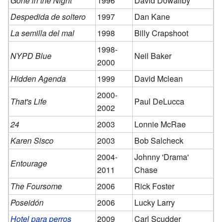
Gone in the Night
1996
David Dowaliby
Despedida de soltero
1997
Dan Kane
La semilla del mal
1998
Billy Crapshoot
1998-
NYPD Blue
Neil Baker
2000
Hidden Agenda
1999
David Mclean
2000-
That's Life
Paul DeLucca
2002
24
2003
Lonnie McRae
Karen Sisco
2003
Bob Salcheck
2004-
Johnny 'Drama'
Entourage
2011
Chase
The Foursome
2006
Rick Foster
Poseidón
2006
Lucky Larry
Hotel para perros
2009
Carl Scudder