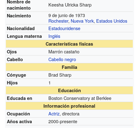
Nombre de
Keesha Ulricka Sharp
nacimiento
9 de junio de 1973
Nacimiento
Rochester
,
Nueva York
,
Estados Unidos
Estadounidense
Nacionalidad
Inglés
Lengua materna
Características físicas
Marrón castaño
Ojos
Cabello negro
Cabello
Familia
Brad Sharp
Cónyuge
1
Hijos
Educación
Boston Conservatory at Berklee
Educada en
Información profesional
Actriz
, directora
Ocupación
2000-presente
Años activa