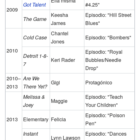
Ella misma
Got Talent
#4.25"
2009
Keesha
Episodio: "Hill Street
The Game
James
Blues"
Chantel
Cold Case
Episodio: "Bombers"
Jones
2010
Episodio: "Royal
Detroit 1-8-
Keri Rader
Bubbles/Needle
7
Drop"
2010–
Are We
Gigi
Protagónico
2013
There Yet?
Melissa &
Episodio: "Teach
Maggie
Joey
Your Children"
Episodio: "Poison
2013
Elementary
Felicia
Pen"
Instant
Episodio: "Dances
Lynn Lawson