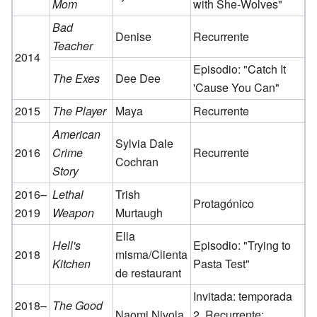
Mom
with She-Wolves"
Bad
Denise
Recurrente
Teacher
2014
Episodio: "Catch It
The Exes
Dee Dee
'Cause You Can"
2015
The Player
Maya
Recurrente
American
Sylvia Dale
2016
Crime
Recurrente
Cochran
Story
2016–
Lethal
Trish
Protagónico
2019
Weapon
Murtaugh
Ella
Hell's
Episodio: "Trying to
2018
misma/Clienta
Kitchen
Pasta Test"
de restaurant
Invitada: temporada
2018–
The Good
Naomi Nivola
2, Recurrente: