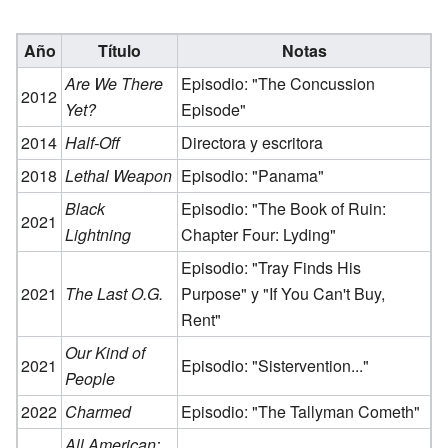
Año
Título
Notas
Are We There
Episodio: "The Concussion
2012
Yet?
Episode"
2014
Half-Off
Directora y escritora
2018
Lethal Weapon
Episodio: "Panama"
Black
Episodio: "The Book of Ruin:
2021
Lightning
Chapter Four: Lyding"
Episodio: "Tray Finds His
2021
The Last O.G.
Purpose" y "If You Can't Buy,
Rent"
Our Kind of
2021
Episodio: "Sistervention..."
People
2022
Charmed
Episodio: "The Tallyman Cometh"
All American: