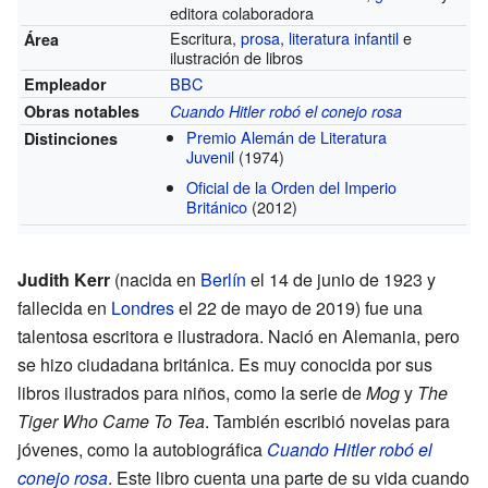
editora colaboradora
Escritura,
prosa
,
literatura infantil
e
Área
ilustración de libros
BBC
Empleador
Obras notables
Cuando Hitler robó el conejo rosa
Premio Alemán de Literatura
Distinciones
Juvenil
(1974)
Oficial de la Orden del Imperio
Británico
(2012)
Judith Kerr
(nacida en
Berlín
el 14 de junio de 1923 y
fallecida en
Londres
el 22 de mayo de 2019) fue una
talentosa escritora e ilustradora. Nació en Alemania, pero
se hizo ciudadana británica. Es muy conocida por sus
libros ilustrados para niños, como la serie de
Mog
y
The
Tiger Who Came To Tea
. También escribió novelas para
jóvenes, como la autobiográfica
Cuando Hitler robó el
conejo rosa
. Este libro cuenta una parte de su vida cuando