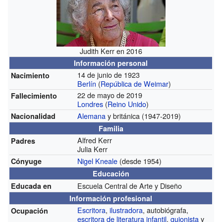
Judith Kerr en 2016
Información personal
14 de junio de 1923
Nacimiento
Berlín
(
República de Weimar
)
22 de mayo de 2019
Fallecimiento
Londres
(
Reino Unido
)
Alemana
y británica
(1947-2019)
Nacionalidad
Familia
Alfred Kerr
Padres
Julia Kerr
Nigel Kneale
(desde 1954)
Cónyuge
Educación
Escuela Central de Arte y Diseño
Educada en
Información profesional
Escritora
,
ilustradora
, autobiógrafa,
Ocupación
escritora de literatura infantil
,
guionista
y