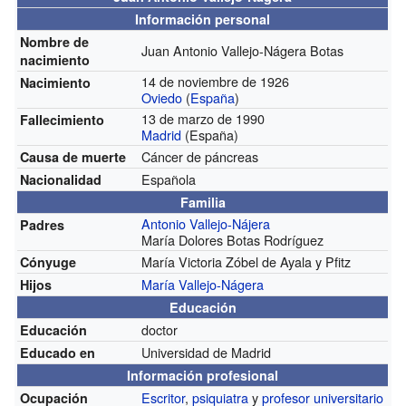
Información personal
Nombre de
Juan Antonio Vallejo-Nágera Botas
nacimiento
14 de noviembre de 1926
Nacimiento
Oviedo
(
España
)
13 de marzo de 1990
Fallecimiento
Madrid
(España)
Cáncer de páncreas
Causa de muerte
Española
Nacionalidad
Familia
Antonio Vallejo-Nájera
Padres
María Dolores Botas Rodríguez
María Victoria Zóbel de Ayala y Pfitz
Cónyuge
María Vallejo-Nágera
Hijos
Educación
doctor
Educación
Universidad de Madrid
Educado en
Información profesional
Escritor
,
psiquiatra
y
profesor universitario
Ocupación