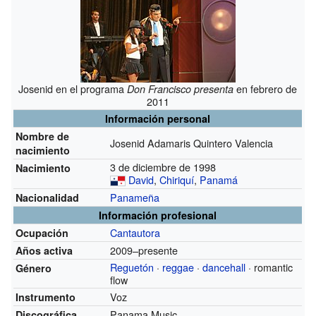
Josenid en el programa
en febrero de
Don Francisco presenta
2011
Información personal
Nombre de
Josenid Adamaris Quintero Valencia
nacimiento
3 de diciembre de 1998
Nacimiento
David
,
Chiriquí
,
Panamá
Panameña
Nacionalidad
Información profesional
Cantautora
Ocupación
2009–presente
Años activa
Reguetón
·
reggae
·
dancehall
· romantic
Género
flow
Voz
Instrumento
Panama Music
Discográfica