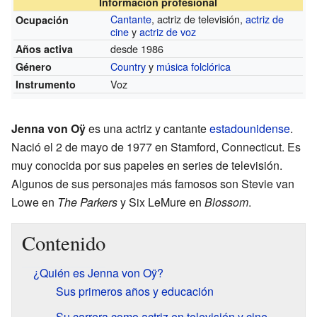
Información profesional
Cantante
, actriz de televisión,
actriz de
Ocupación
cine
y
actriz de voz
desde 1986
Años activa
Country
y
música folclórica
Género
Voz
Instrumento
Jenna von Oÿ
es una actriz y cantante
estadounidense
.
Nació el 2 de mayo de 1977 en Stamford, Connecticut. Es
muy conocida por sus papeles en series de televisión.
Algunos de sus personajes más famosos son Stevie van
Lowe en
The Parkers
y Six LeMure en
Blossom
.
Contenido
¿Quién es Jenna von Oÿ?
Sus primeros años y educación
Su carrera como actriz en televisión y cine