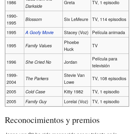
1986
Greta
TV, 1 episodio
Darkside
1990-
Six LeMeure
TV, 114 episodios
Blossom
1995
1995
Stacey (Voz)
Película animada
A Goofy Movie
Phoebe
1995
TV
Family Values
Huck
Película para
1996
Jordan
She Cried No
televisión
1999-
Stevie Van
TV, 108 episodios
The Parkers
2004
Lowe
2005
Kitty 1982
TV, 1 episodio
Cold Case
2005
Lorelai (Voz)
TV, 1 episodio
Family Guy
Reconocimientos y premios