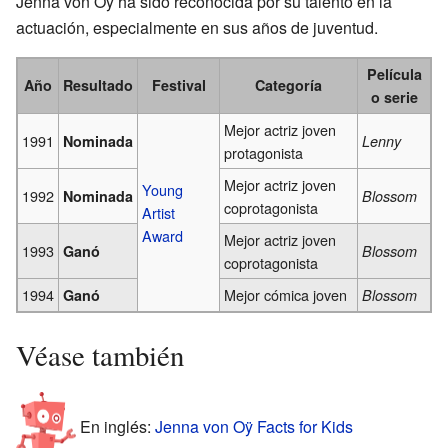
Jenna von Oÿ ha sido reconocida por su talento en la
actuación, especialmente en sus años de juventud.
Película
Año
Resultado
Festival
Categoría
o serie
Mejor actriz joven
1991
Nominada
Lenny
protagonista
Mejor actriz joven
Young
1992
Nominada
Blossom
coprotagonista
Artist
Award
Mejor actriz joven
1993
Ganó
Blossom
coprotagonista
1994
Mejor cómica joven
Ganó
Blossom
Véase también
En inglés:
Jenna von Oÿ Facts for Kids