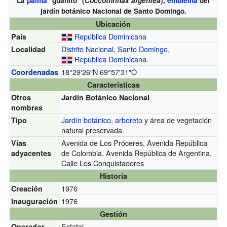
La
palma
"guanito" (
Coccothrinax argentea
),
emblema
del
jardín botánico Nacional de Santo Domingo.
Ubicación
República Dominicana
País
Distrito Nacional
,
Santo Domingo
,
Localidad
República Dominicana
.
18°29′26″N
69°57′31″O
Coordenadas
Características
Otros
Jardín Botánico Nacional
nombres
Jardín botánico
,
arboreto
y área de vegetación
Tipo
natural preservada.
Avenida de Los Próceres, Avenida República
Vías
de Colombia, Avenida República de Argentina,
adyacentes
Calle Los Conquistadores
Historia
1976
Creación
1976
Inauguración
Gestión
Estatal
Operador