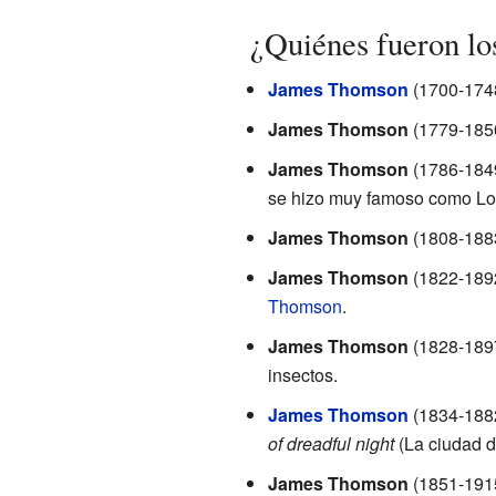
¿Quiénes fueron lo
James Thomson
(1700-1748)
James Thomson
(1779-1850)
James Thomson
(1786-1849
se hizo muy famoso como Lor
James Thomson
(1808-1883
James Thomson
(1822-1892
Thomson
.
James Thomson
(1828-1897
insectos.
James Thomson
(1834-1882
of dreadful night
(La ciudad de
James Thomson
(1851-1915)