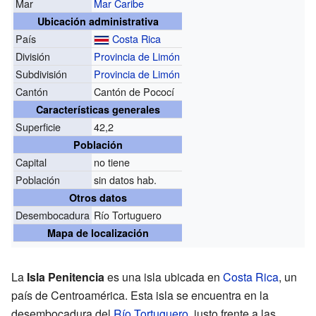
Mar
Mar Caribe
Ubicación administrativa
País
Costa Rica
División
Provincia de Limón
Subdivisión
Provincia de Limón
Cantón
Cantón de Pococí
Características generales
Superficie
42,2
Población
Capital
no tiene
Población
sin datos hab.
Otros datos
Desembocadura
Río Tortuguero
Mapa de localización
La
Isla Penitencia
es una isla ubicada en
Costa Rica
, un
país de Centroamérica. Esta isla se encuentra en la
desembocadura del
Río Tortuguero
, justo frente a las